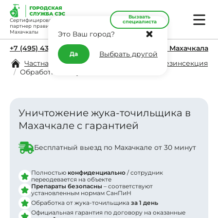
Вызвать
Сертифицированный
специалиста
партнер правительства
Махачкалы
Это Ваш город?
+7 (495) 431-11-45
г. Махачкала
Выбрать другой
Да
Частная дезинфекция в Махачкале
/
Дезинсекция
/
Обработка от жука-точильщика
Уничтожение жука-точильщика в
Махачкале с гарантией
Заявка отправлена
В ближайшее время
Бесплатный выезд по Махачкале от 30 минут
с вами свяжется менеджер
Полностью
конфиденциально
/ сотрудник
переодевается на объекте
Препараты безопасны
– соответствуют
установленным нормам СанПиН
Обработка от жука-точильщика
за 1 день
Официальная гарантия по договору на оказанные