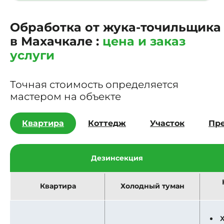
Обработка от жука-точильщика
в Махачкале :
цена и заказ
услуги
Точная стоимость определяется
мастером на объекте
Квартира
Коттедж
Участок
Пр
Дезинсекция
Квартира
Холодный туман