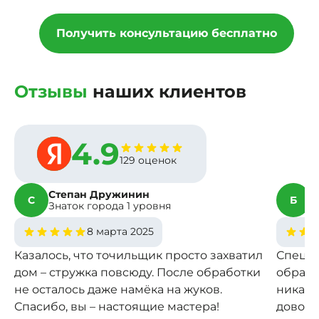
Получить консультацию бесплатно
Отзывы
наших клиентов
4.9
129 оценок
Степан Дружинин
Б
С
Б
Знаток города 1 уровня
З
8 марта 2025
Казалось, что точильщик просто захватил
Специа
дом – стружка повсюду. После обработки
обрабо
не осталось даже намёка на жуков.
никако
Спасибо, вы – настоящие мастера!
доволь