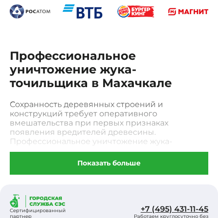
Профессиональное
уничтожение жука-
точильщика в Махачкале
Сохранность деревянных строений и
конструкций требует оперативного
вмешательства при первых признаках
появления вредителей древесины.
Профессиональное уничтожение жука-
точильщика в Махачкале — это комплекс
мероприятий, направленный на полную
Показать больше
ликвидацию насекомых, разрушающих массив
изнутри. Личинки точильщика способны
годами подтачивать несущие балки и
перекрытия, превращая их в труху, что в
конечном итоге ставит под угрозу
+7 (495) 431-11-45
Сертифицированный
безопасность всего здания. Самостоятельные
партнер
Работаем круглосуточно без