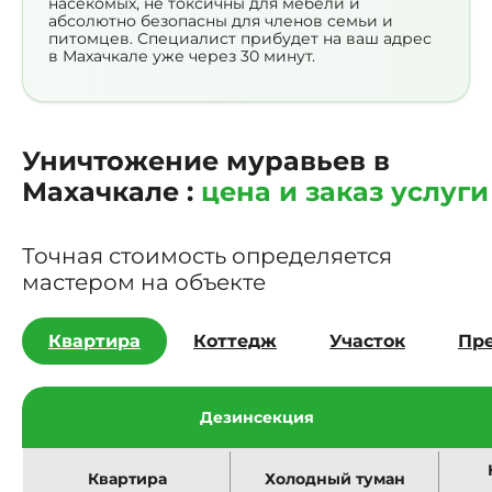
насекомых, не токсичны для мебели и
абсолютно безопасны для членов семьи и
питомцев. Специалист прибудет на ваш адрес
в Махачкале уже через 30 минут.
Уничтожение муравьев в
Махачкале :
цена и заказ услуги
Точная стоимость определяется
мастером на объекте
Квартира
Коттедж
Участок
Пр
Дезинсекция
Квартира
Холодный туман