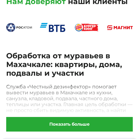
Нам доверяют
наши клиенты
Обработка от муравьев в
Махачкале: квартиры, дома,
подвалы и участки
Служба «Честный дезинфектор» помогает
вывести муравьев в Махачкале из кухни,
санузла, кладовой, подвала, частного дома,
теплицы или участка. Главная цель обработки —
не просто сбить видимую активность, а найти
феромонные дорожки, щели, влажные зоны и
скрытые входы, через которые колония
Показать больше
выходит к воде и пище. Уничтожение муравьев
в Махачкале проводится профессиональными