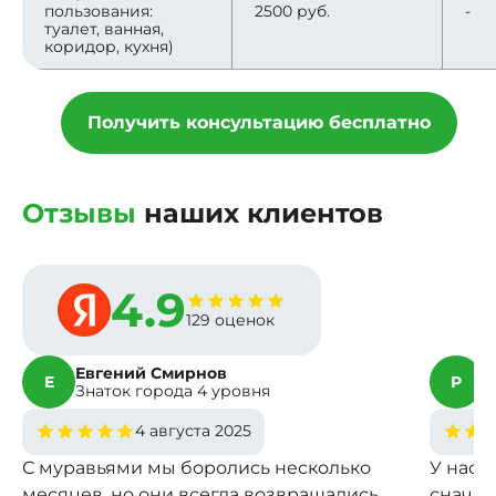
пользования:
2500 руб.
-
туалет, ванная,
коридор, кухня)
Получить консультацию бесплатно
Отзывы
наших клиентов
4.9
129 оценок
Евгений Смирнов
Р
Е
Р
Знаток города 4 уровня
З
4 августа 2025
С муравьями мы боролись несколько
У нас 
месяцев, но они всегда возвращались.
сначал