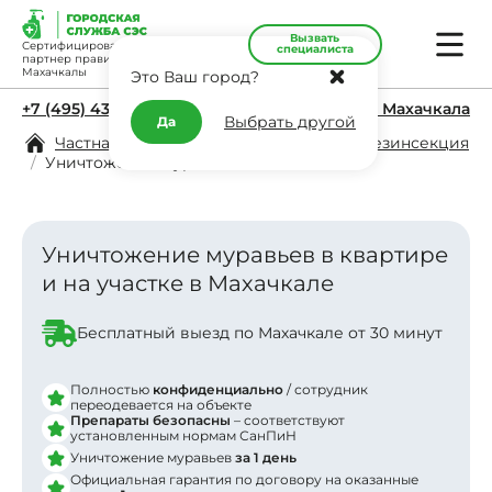
Вызвать
Сертифицированный
специалиста
партнер правительства
Махачкалы
Это Ваш город?
+7 (495) 431-11-45
г. Махачкала
Выбрать другой
Да
Частная дезинфекция в Махачкале
/
Дезинсекция
/
Уничтожение муравьев
Уничтожение муравьев в квартире
и на участке в Махачкале
Бесплатный выезд по Махачкале от 30 минут
Полностью
конфиденциально
/ сотрудник
переодевается на объекте
Препараты безопасны
– соответствуют
установленным нормам СанПиН
Уничтожение муравьев
за 1 день
Официальная гарантия по договору на оказанные