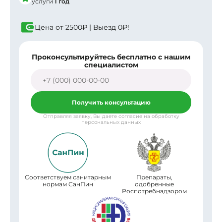
услуги
1 год
Цена от
2500₽
| Выезд
0₽!
Заявка отправлена
Проконсультируйтесь бесплатно с нашим
специалистом
В ближайшее время
с вами свяжется менеджер
Получить консультацию
Отправляя заявку, Вы даете согласие на обработку
персональных данных
Соответствуем санитарным
Препараты,
нормам СанПин
одобренные
Роспотребнадзором